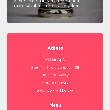
Silversmide hantverk, teknik och
materialval för hållbara smycken
Adress
web:
www.klikko.dk/
Menu