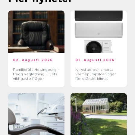
02. augusti 2026
01. augusti 2026
Familjerätt Helsingborg –
Ivt ystad och smarta
trygg vägledning i livets
värmepumpslösningar
viktigaste frågor
för skånskt klimat