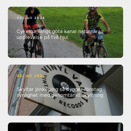
02. juli 2026
Cykeltur längs göta kanal naturnära
upplevelse på två hjul
02. juli 2026
Skyltar jönköping så bygger företag
synlighet med genomtänkt skyltning