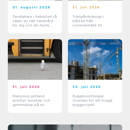
01. augusti 2026
31. juli 2026
Tandläkare i halmstad så
Trädgårdsdesign i
väljer du rätt tandvård
båstad från
för dig och din familj
sommarställe till
genomtänkt helhet
31. juli 2026
30. juli 2026
Klassresa gotland
Bygglovsritningar:
äventyr, kunskap och
Grunden för ett tryggt
gemenskap på en
byggprojekt
magisk ö