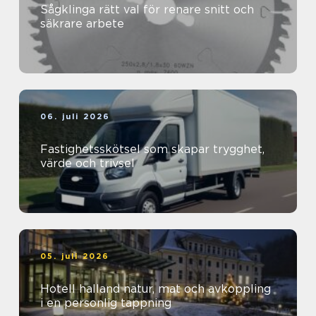
Sågklinga rätt val för renare snitt och
säkrare arbete
06. juli 2026
Fastighetsskötsel som skapar trygghet,
värde och trivsel
05. juli 2026
Hotell halland natur, mat och avkoppling
i en personlig tappning