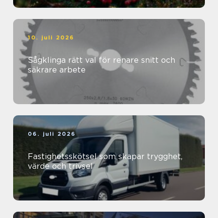
10. juli 2026
Sågklinga rätt val för renare snitt och
säkrare arbete
06. juli 2026
Fastighetsskötsel som skapar trygghet,
värde och trivsel