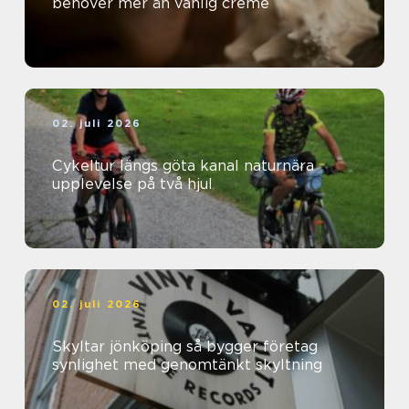
behöver mer än vanlig creme
02. juli 2026
Cykeltur längs göta kanal naturnära
upplevelse på två hjul
02. juli 2026
Skyltar jönköping så bygger företag
synlighet med genomtänkt skyltning