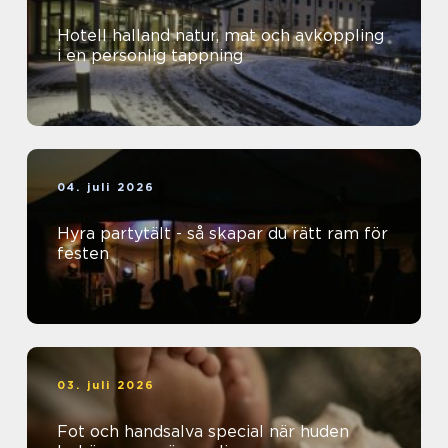
Hotell halland natur, mat och avkoppling
i en personlig tappning
04. juli 2026
Hyra partytält - så skapar du rätt ram för
festen
03. juli 2026
Fot och handsalva special när huden