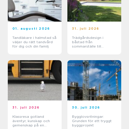
01. augusti 2026
31. juli 2026
Tandläkare i halmstad så
Trädgårdsdesign i
väljer du rätt tandvård
båstad från
för dig och din familj
sommarställe till
genomtänkt helhet
31. juli 2026
30. juli 2026
Klassresa gotland
Bygglovsritningar:
äventyr, kunskap och
Grunden för ett tryggt
gemenskap på en
byggprojekt