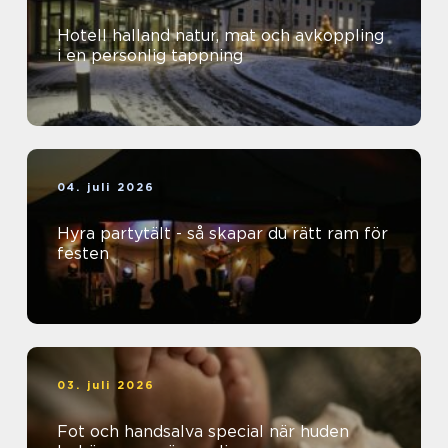
Hotell halland natur, mat och avkoppling
i en personlig tappning
04. juli 2026
Hyra partytält - så skapar du rätt ram för
festen
03. juli 2026
Fot och handsalva special när huden