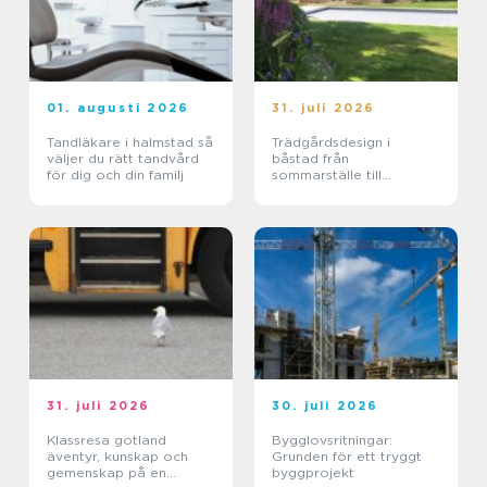
01. augusti 2026
31. juli 2026
Tandläkare i halmstad så
Trädgårdsdesign i
väljer du rätt tandvård
båstad från
för dig och din familj
sommarställe till
genomtänkt helhet
31. juli 2026
30. juli 2026
Klassresa gotland
Bygglovsritningar:
äventyr, kunskap och
Grunden för ett tryggt
gemenskap på en
byggprojekt