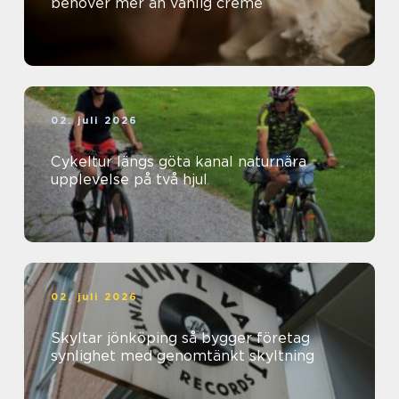
behöver mer än vanlig creme
02. juli 2026
Cykeltur längs göta kanal naturnära
upplevelse på två hjul
02. juli 2026
Skyltar jönköping så bygger företag
synlighet med genomtänkt skyltning