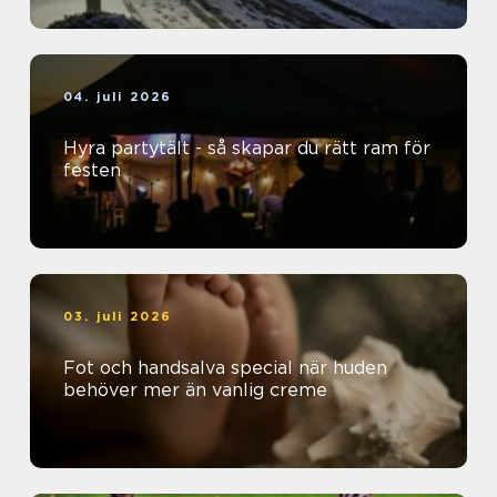
04. juli 2026
Hyra partytält - så skapar du rätt ram för
festen
03. juli 2026
Fot och handsalva special när huden
behöver mer än vanlig creme