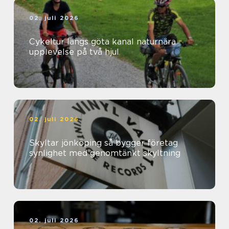
02. juli 2026
Cykeltur längs göta kanal naturnära
upplevelse på två hjul
02. juli 2026
Skyltar jönköping så bygger företag
synlighet med genomtänkt skyltning
02. juli 2026