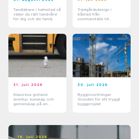
Tandläkare i halmstad så
Trädgårdsdesign i
väljer du rätt tandvård
båstad från
för dig och din familj
sommarställe till
genomtänkt helhet
31. juli 2026
30. juli 2026
Klassresa gotland
Bygglovsritningar:
äventyr, kunskap och
Grunden för ett tryggt
gemenskap på en
byggprojekt
magisk ö
16. juli 2026