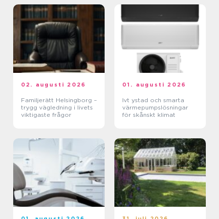
02. augusti 2026
01. augusti 2026
Familjerätt Helsingborg –
Ivt ystad och smarta
trygg vägledning i livets
värmepumpslösningar
viktigaste frågor
för skånskt klimat
01. augusti 2026
31. juli 2026