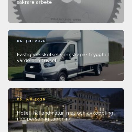
säkrare arbete
06. juli 2026
Fastighetsskötsel som skapar trygghet,
värde och trivsel
05. juli 2026
Hotell halland natur, mat och avkoppling
i en personlig tappning