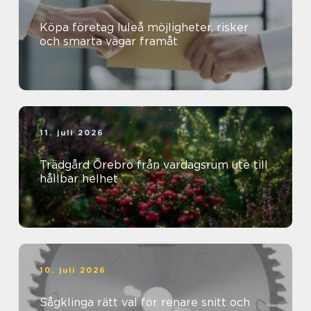
Köpa företag luleå möjligheter, risker
och smarta vägar framåt
11. juli 2026
Trädgård Örebro från vardagsrum ute till
hållbar helhet
10. juli 2026
Sågklinga rätt val för renare snitt och