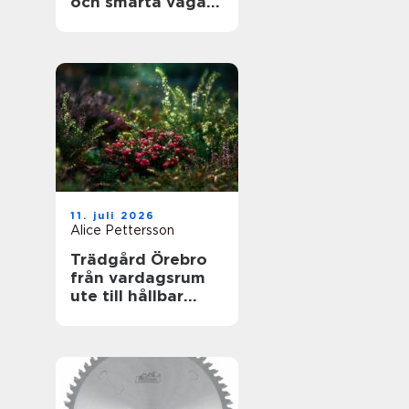
och smarta vägar
framåt
11. juli 2026
Alice Pettersson
Trädgård Örebro
från vardagsrum
ute till hållbar
helhet