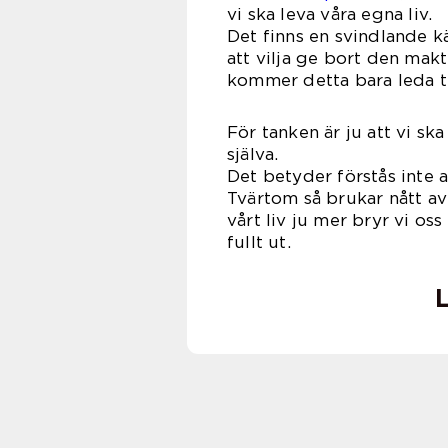
vi ska leva våra egna liv.
Det finns en svindlande k
att vilja ge bort den makte
kommer detta bara leda ti
För tanken är ju att vi sk
sjä
Det betyder förstås inte at
Tvärtom så brukar nått av 
vårt liv ju mer bryr vi oss
fullt ut.
L