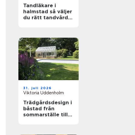
Tandläkare i
halmstad så väljer
du rätt tandvård
för dig och din
familj
31. juli 2026
Viktoria Uddenholm
Trädgårdsdesign i
båstad från
sommarställe till
genomtänkt
helhet