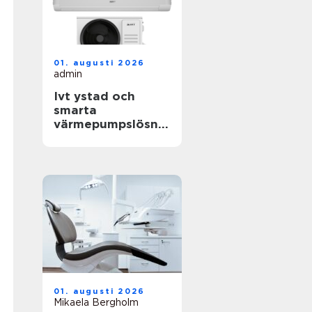
01. augusti 2026
admin
Ivt ystad och
smarta
värmepumpslösnin
gar för skånskt
klimat
01. augusti 2026
Mikaela Bergholm