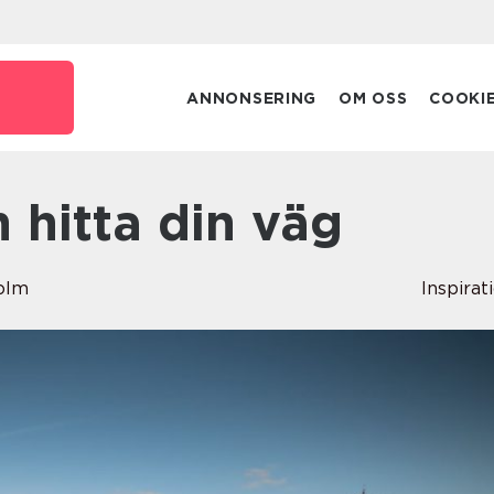
ANNONSERING
OM OSS
COOKI
n hitta din väg
olm
Inspirat