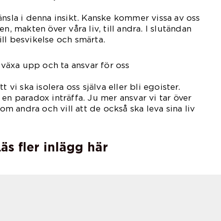
änsla i denna insikt. Kanske kommer vissa av oss
n, makten över våra liv, till andra. I slutändan
ll besvikelse och smärta.
a växa upp och ta ansvar för oss
lva.
t vi ska isolera oss själva eller bli egoister.
en paradox inträffa. Ju mer ansvar vi tar över
 om andra och vill att de också ska leva sina liv
äs fler inlägg här