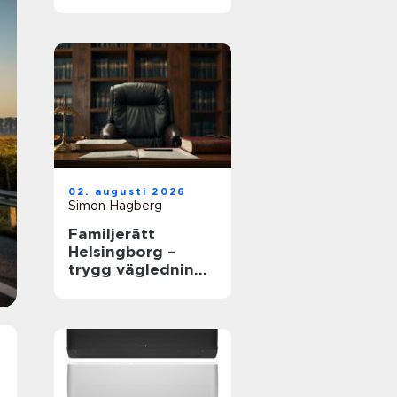
02. augusti 2026
Simon Hagberg
Familjerätt
Helsingborg –
trygg vägledning i
livets viktigaste
frågor