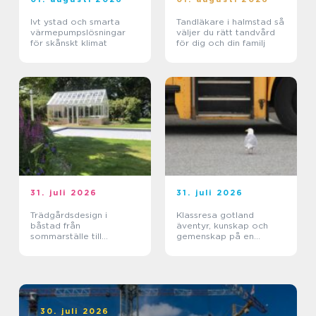
Ivt ystad och smarta
Tandläkare i halmstad så
värmepumpslösningar
väljer du rätt tandvård
för skånskt klimat
för dig och din familj
31. juli 2026
31. juli 2026
Trädgårdsdesign i
Klassresa gotland
båstad från
äventyr, kunskap och
sommarställe till
gemenskap på en
genomtänkt helhet
magisk ö
30. juli 2026