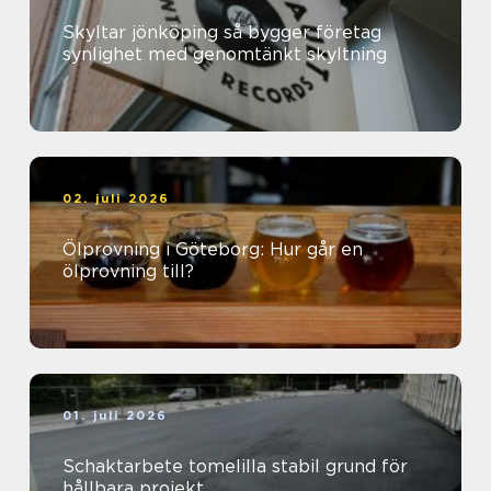
Skyltar jönköping så bygger företag
synlighet med genomtänkt skyltning
02. juli 2026
Ölprovning i Göteborg: Hur går en
ölprovning till?
01. juli 2026
Schaktarbete tomelilla stabil grund för
hållbara projekt