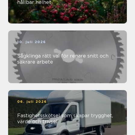
hållbar helhet
10. juli 2026
Sågklinga rätt val för renare snitt och
säkrare arbete
06. juli 2026
Fastighetsskötsel som skapar trygghet,
värde och trivsel