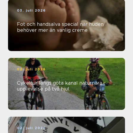
03. juli 2026
Fot och handsalva special när huden
behöver mer än vanlig creme
02. juli 2026
Cykeltur längs göta kanal naturnära
upplevelse på två hjul
02. juli 2026