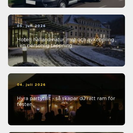
05. juli 2026
Hotell halland natur, mat och avkoppling
i en personlig tappning
04. juli 2026
Hyra partytält - så skapar du rätt ram för
festen