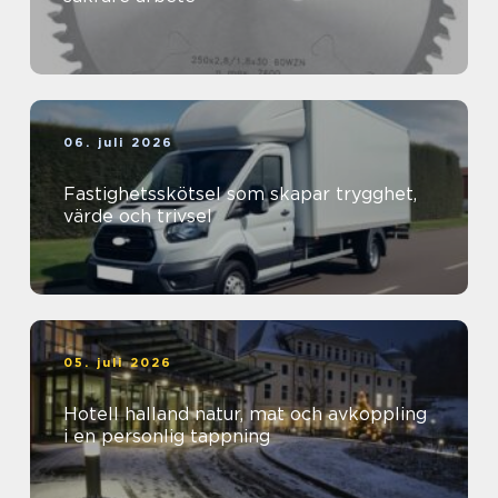
06. juli 2026
Fastighetsskötsel som skapar trygghet,
värde och trivsel
05. juli 2026
Hotell halland natur, mat och avkoppling
i en personlig tappning