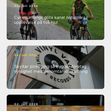
02. juli 2026
Cykeltur längs göta kanal naturnära
upplevelse på två hjul
02. juli 2026
Skyltar jönköping så bygger företag
synlighet med genomtänkt skyltning
02. juli 2026