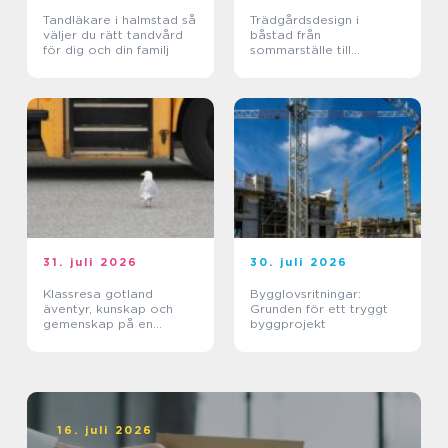
Tandläkare i halmstad så
Trädgårdsdesign i
väljer du rätt tandvård
båstad från
för dig och din familj
sommarställe till
genomtänkt helhet
31. juli 2026
30. juli 2026
Klassresa gotland
Bygglovsritningar:
äventyr, kunskap och
Grunden för ett tryggt
gemenskap på en
byggprojekt
magisk ö
16. juli 2026