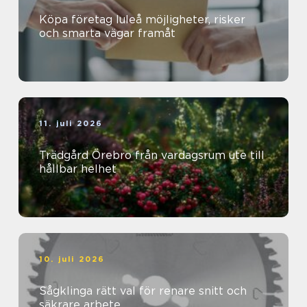
Köpa företag luleå möjligheter, risker
och smarta vägar framåt
11. juli 2026
Trädgård Örebro från vardagsrum ute till
hållbar helhet
10. juli 2026
Sågklinga rätt val för renare snitt och
säkrare arbete