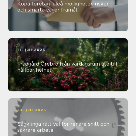
Köpa företag luleå möjligheter, risker
och smarta vägar framåt
11. juli 2026
Trädgård Örebro från vardagsrum ute till
hållbar helhet
10. juli 2026
Sågklinga rätt val för renare snitt och
säkrare arbete