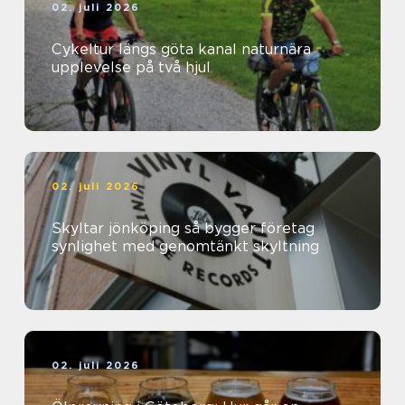
02. juli 2026
Cykeltur längs göta kanal naturnära
upplevelse på två hjul
02. juli 2026
Skyltar jönköping så bygger företag
synlighet med genomtänkt skyltning
02. juli 2026