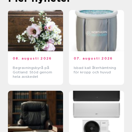
08. augusti 2026
07. augusti 2026
Begravningsbyrå på
Isbad kall återhämtning
Gotland: Stöd genom
för kropp och huvud
hela avskedet