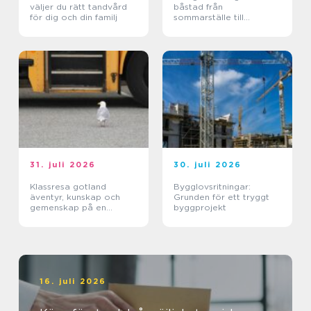
väljer du rätt tandvård
båstad från
för dig och din familj
sommarställe till
genomtänkt helhet
31. juli 2026
30. juli 2026
Klassresa gotland
Bygglovsritningar:
äventyr, kunskap och
Grunden för ett tryggt
gemenskap på en
byggprojekt
magisk ö
16. juli 2026