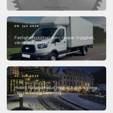
06. juli 2026
Fastighetsskötsel som skapar trygghet,
värde och trivsel
05. juli 2026
Hotell halland natur, mat och avkoppling
i en personlig tappning