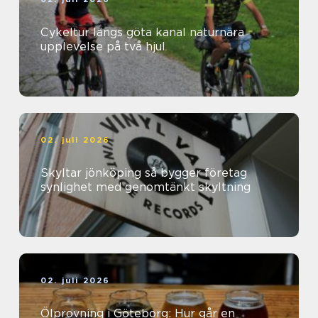
Cykeltur längs göta kanal naturnära
upplevelse på två hjul
02. juli 2026
Skyltar jönköping så bygger företag
synlighet med genomtänkt skyltning
02. juli 2026
Ölprovning i Göteborg: Hur går en