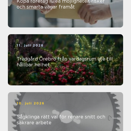
Köpa företag luleå möjligheter, risker
och smarta vägar framåt
11. juli 2026
Trädgård Örebro från vardagsrum ute till
hållbar helhet
10. juli 2026
Sågklinga rätt val för renare snitt och
säkrare arbete