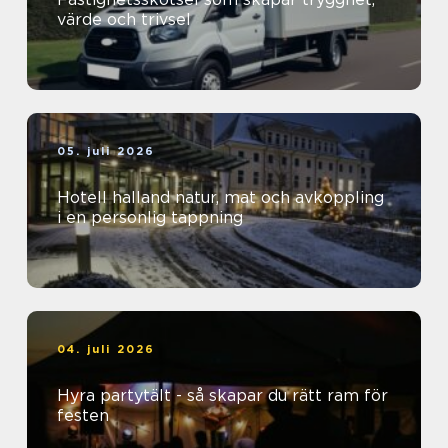
värde och trivsel
05. juli 2026
Hotell halland natur, mat och avkoppling
i en personlig tappning
04. juli 2026
Hyra partytält - så skapar du rätt ram för
festen