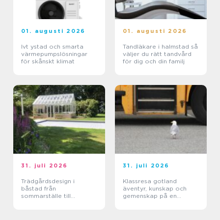
01. augusti 2026
01. augusti 2026
Ivt ystad och smarta
Tandläkare i halmstad så
värmepumpslösningar
väljer du rätt tandvård
för skånskt klimat
för dig och din familj
31. juli 2026
31. juli 2026
Trädgårdsdesign i
Klassresa gotland
båstad från
äventyr, kunskap och
sommarställe till
gemenskap på en
genomtänkt helhet
magisk ö