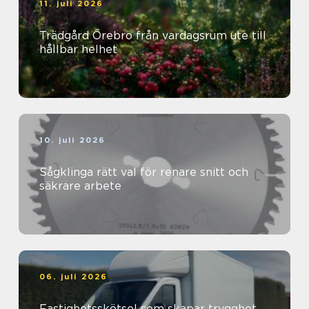
11. juli 2026
Trädgård Örebro från vardagsrum ute till
hållbar helhet
10. juli 2026
Sågklinga rätt val för renare snitt och
säkrare arbete
06. juli 2026
Fastighetsskötsel som skapar trygghet,