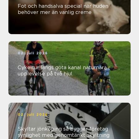
Fot och handsalva special när huden
behöver mer än vanlig creme
02. juli 2026
Cykeltur längs göta kanal naturnära
upplevelse på två hjul
02. juli 2026
Skyltar jönköping så bygger företag
synlighet med genomtänkt skyltning