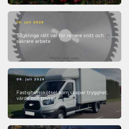
10. juli 2026
Sågklinga rätt val för renare snitt och
säkrare arbete
06. juli 2026
Fastighetsskötsel som skapar trygghet,
värde och trivsel