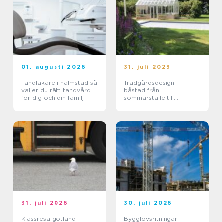
01. augusti 2026
31. juli 2026
Tandläkare i halmstad så
Trädgårdsdesign i
väljer du rätt tandvård
båstad från
för dig och din familj
sommarställe till
genomtänkt helhet
31. juli 2026
30. juli 2026
Klassresa gotland
Bygglovsritningar: