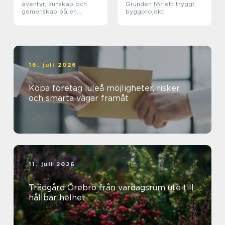
äventyr, kunskap och
Grunden för ett tryggt
gemenskap på en
byggprojekt
magisk ö
16. juli 2026
Köpa företag luleå möjligheter, risker
och smarta vägar framåt
11. juli 2026
Trädgård Örebro från vardagsrum ute till
hållbar helhet