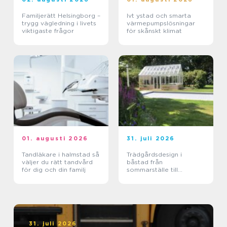
Familjerätt Helsingborg –
Ivt ystad och smarta
trygg vägledning i livets
värmepumpslösningar
viktigaste frågor
för skånskt klimat
01. augusti 2026
31. juli 2026
Tandläkare i halmstad så
Trädgårdsdesign i
väljer du rätt tandvård
båstad från
för dig och din familj
sommarställe till
genomtänkt helhet
31. juli 2026