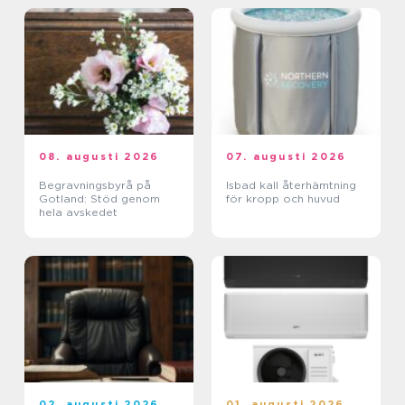
08. augusti 2026
07. augusti 2026
Begravningsbyrå på
Isbad kall återhämtning
Gotland: Stöd genom
för kropp och huvud
hela avskedet
02. augusti 2026
01. augusti 2026