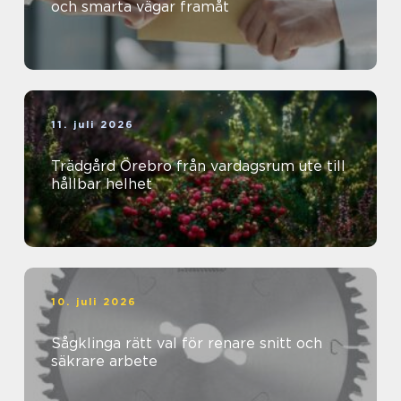
och smarta vägar framåt
11. juli 2026
Trädgård Örebro från vardagsrum ute till
hållbar helhet
10. juli 2026
Sågklinga rätt val för renare snitt och
säkrare arbete