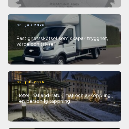
06. juli 2026
Fastighetsskötsel som skapar trygghet,
värde och trivsel
05. juli 2026
Hotell halland natur, mat och avkoppling
i en personlig tappning