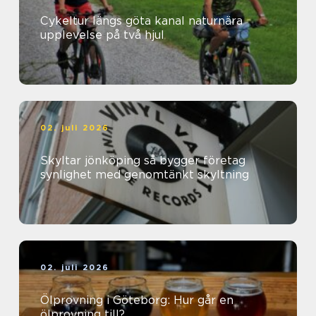
Cykeltur längs göta kanal naturnära
upplevelse på två hjul
02. juli 2026
Skyltar jönköping så bygger företag
synlighet med genomtänkt skyltning
02. juli 2026
Ölprovning i Göteborg: Hur går en
ölprovning till?