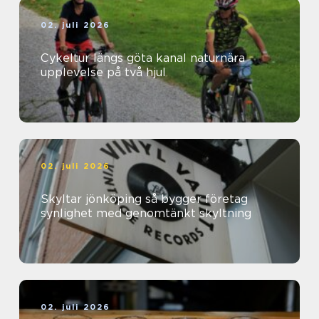
02. juli 2026
Cykeltur längs göta kanal naturnära
upplevelse på två hjul
02. juli 2026
Skyltar jönköping så bygger företag
synlighet med genomtänkt skyltning
02. juli 2026