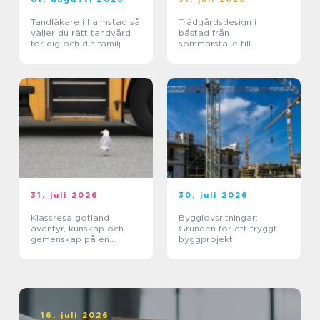
Tandläkare i halmstad så
Trädgårdsdesign i
väljer du rätt tandvård
båstad från
för dig och din familj
sommarställe till
genomtänkt helhet
31. juli 2026
30. juli 2026
Klassresa gotland
Bygglovsritningar:
äventyr, kunskap och
Grunden för ett tryggt
gemenskap på en
byggprojekt
magisk ö
16. juli 2026