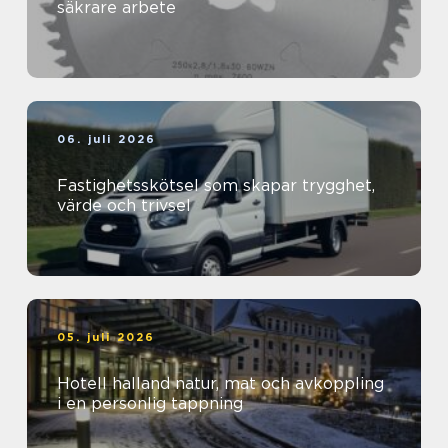
säkrare arbete
06. juli 2026
Fastighetsskötsel som skapar trygghet,
värde och trivsel
05. juli 2026
Hotell halland natur, mat och avkoppling
i en personlig tappning