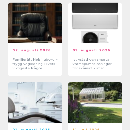
02. augusti 2026
01. augusti 2026
Familjerätt Helsingborg –
Ivt ystad och smarta
trygg vägledning i livets
värmepumpslösningar
viktigaste frågor
för skånskt klimat
01. augusti 2026
31. juli 2026