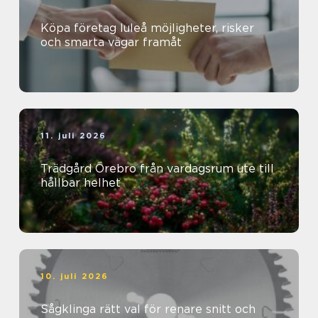
Köpa företag luleå möjligheter, risker
och smarta vägar framåt
11. juli 2026
Trädgård Örebro från vardagsrum ute till
hållbar helhet
10. juli 2026
Sågklinga rätt val för renare snitt och