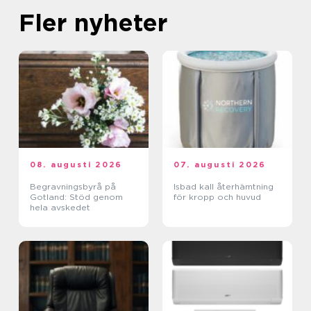
Fler nyheter
08. augusti 2026
07. augusti 2026
Begravningsbyrå på
Isbad kall återhämtning
Gotland: Stöd genom
för kropp och huvud
hela avskedet