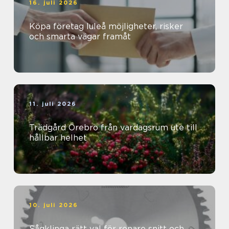
16. juli 2026
Köpa företag luleå möjligheter, risker
och smarta vägar framåt
11. juli 2026
Trädgård Örebro från vardagsrum ute till
hållbar helhet
10. juli 2026
Sågklinga rätt val för renare snitt och