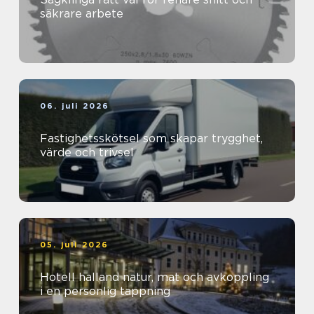
säkrare arbete
06. juli 2026
Fastighetsskötsel som skapar trygghet,
värde och trivsel
05. juli 2026
Hotell halland natur, mat och avkoppling
i en personlig tappning