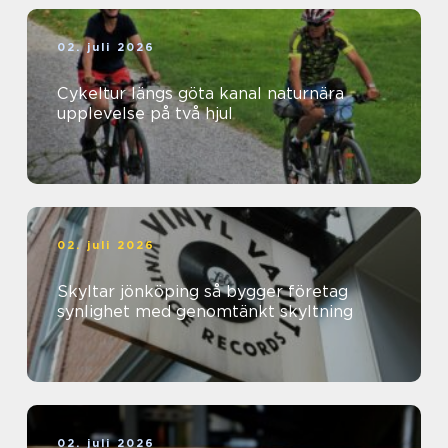
02. juli 2026
Cykeltur längs göta kanal naturnära
upplevelse på två hjul
02. juli 2026
Skyltar jönköping så bygger företag
synlighet med genomtänkt skyltning
02. juli 2026