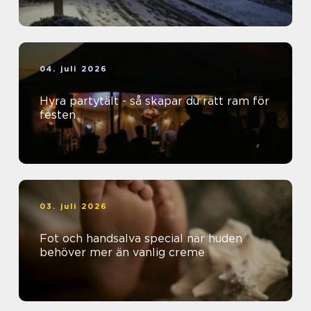
04. juli 2026
Hyra partytält - så skapar du rätt ram för
festen
03. juli 2026
Fot och handsalva special när huden
behöver mer än vanlig creme