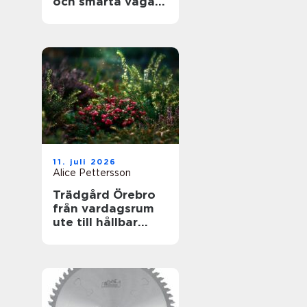
och smarta vägar
framåt
11. juli 2026
Alice Pettersson
Trädgård Örebro
från vardagsrum
ute till hållbar
helhet