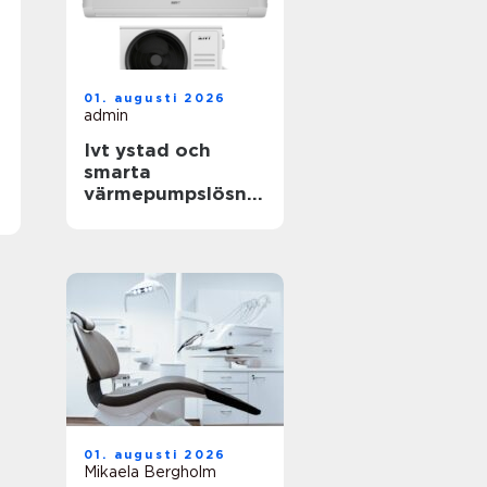
01. augusti 2026
admin
Ivt ystad och
smarta
värmepumpslösnin
gar för skånskt
klimat
01. augusti 2026
Mikaela Bergholm