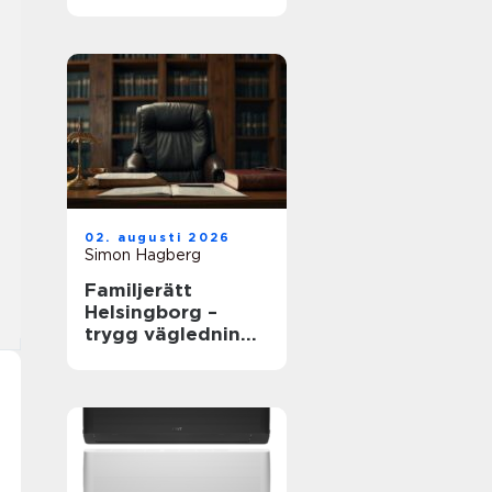
02. augusti 2026
Simon Hagberg
Familjerätt
Helsingborg –
trygg vägledning i
livets viktigaste
frågor