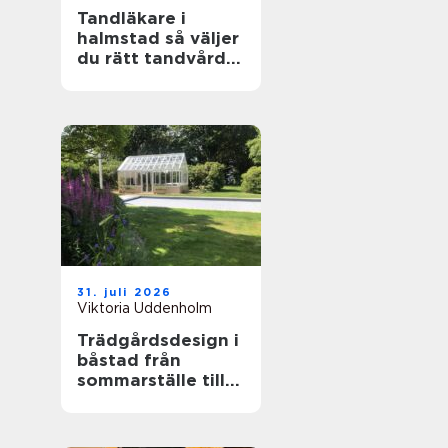
Tandläkare i
halmstad så väljer
du rätt tandvård
för dig och din
familj
31. juli 2026
Viktoria Uddenholm
Trädgårdsdesign i
båstad från
sommarställe till
genomtänkt
helhet