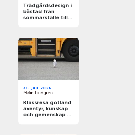
Trädgårdsdesign i
båstad från
sommarställe till
genomtänkt
helhet
31. juli 2026
Malin Lindgren
Klassresa gotland
äventyr, kunskap
och gemenskap på
en magisk ö