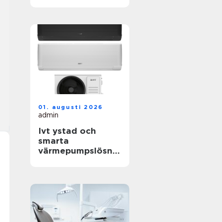
livets viktigaste
frågor
01. augusti 2026
admin
Ivt ystad och
smarta
värmepumpslösnin
gar för skånskt
klimat