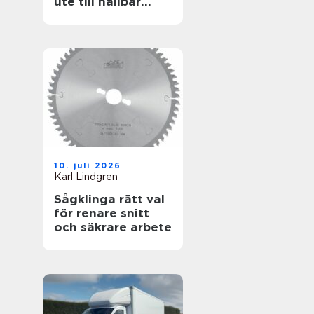
ute till hållbar
helhet
10. juli 2026
Karl Lindgren
Sågklinga rätt val
för renare snitt
och säkrare arbete