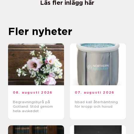
Läs fler inlägg här
Fler nyheter
08. augusti 2026
07. augusti 2026
Begravningsbyrå på
Isbad kall återhämtning
Gotland: Stöd genom
för kropp och huvud
hela avskedet