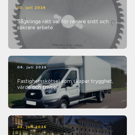
10. juli 2026
Sågklinga rätt val för renare snitt och
säkrare arbete
06. juli 2026
Fastighetsskötsel som skapar trygghet,
värde och trivsel
05. juli 2026