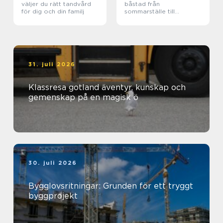
väljer du rätt tandvård
båstad från
för dig och din familj
sommarställe till
genomtänkt helhet
31. juli 2026
Klassresa gotland äventyr, kunskap och
gemenskap på en magisk ö
30. juli 2026
Bygglovsritningar: Grunden för ett tryggt
byggprojekt