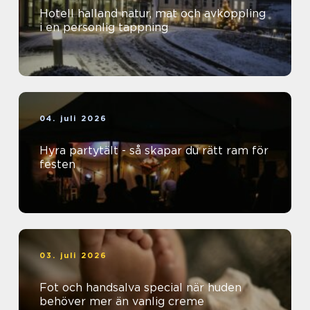
Hotell halland natur, mat och avkoppling
i en personlig tappning
04. juli 2026
Hyra partytält - så skapar du rätt ram för
festen
03. juli 2026
Fot och handsalva special när huden
behöver mer än vanlig creme