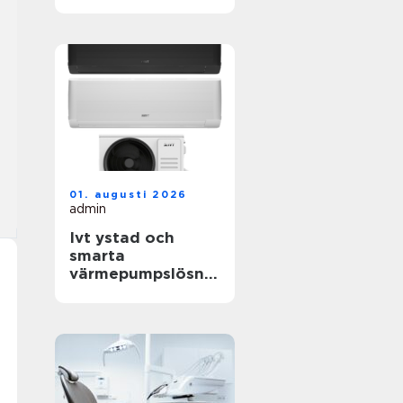
livets viktigaste
frågor
01. augusti 2026
admin
Ivt ystad och
smarta
värmepumpslösnin
gar för skånskt
klimat