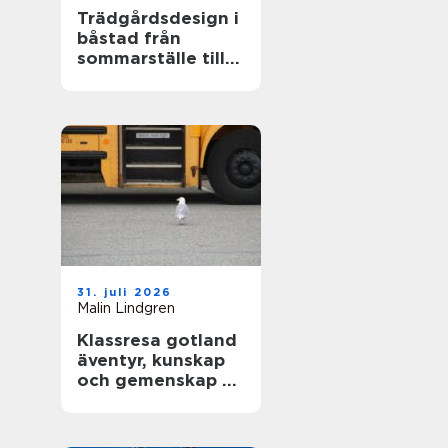
Trädgårdsdesign i
båstad från
sommarställe till
genomtänkt
helhet
31. juli 2026
Malin Lindgren
Klassresa gotland
äventyr, kunskap
och gemenskap på
en magisk ö