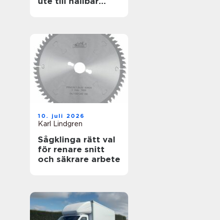
ute till hållbar
helhet
10. juli 2026
Karl Lindgren
Sågklinga rätt val
för renare snitt
och säkrare arbete