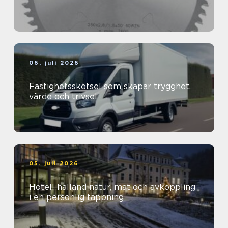
06. juli 2026
Fastighetsskötsel som skapar trygghet,
värde och trivsel
05. juli 2026
Hotell halland natur, mat och avkoppling
i en personlig tappning