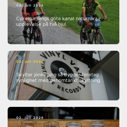
02. juli 2026
Cykeltur längs göta kanal naturnära
upplevelse på två hjul
02. juli 2026
Skyltar jönköping så bygger företag
synlighet med genomtänkt skyltning
02. juli 2026