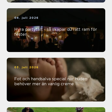
04. juli 2026
Hyra partytält - så skapar du rätt ram för
festen
03. juli 2026
Fot och handsalva special när huden
behöver mer än vanlig creme