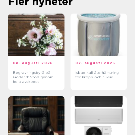
Fler nyheter
08. augusti 2026
07. augusti 2026
Begravningsbyrå på
Isbad kall återhämtning
Gotland: Stöd genom
för kropp och huvud
hela avskedet