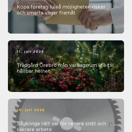
Köpa företag luleå möjligheter, risker
och smarta vägar framåt
11. juli 2026
Trädgård Örebro från vardagsrum ute till
hållbar helhet
10. juli 2026
Sågklinga rätt val för renare snitt och
säkrare arbete