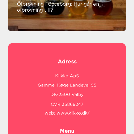
Ölprovning i Göteborg: Hur går en
ölprovning till?
Adress
web:
www.klikko.dk/
Menu