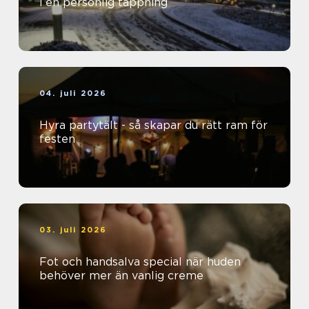
i en personlig tappning
04. juli 2026
Hyra partytält - så skapar du rätt ram för
festen
03. juli 2026
Fot och handsalva special när huden
behöver mer än vanlig creme