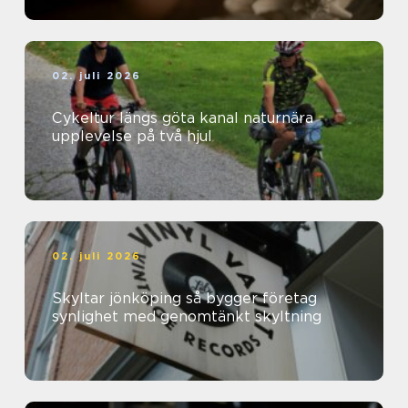
02. juli 2026
Cykeltur längs göta kanal naturnära
upplevelse på två hjul
02. juli 2026
Skyltar jönköping så bygger företag
synlighet med genomtänkt skyltning