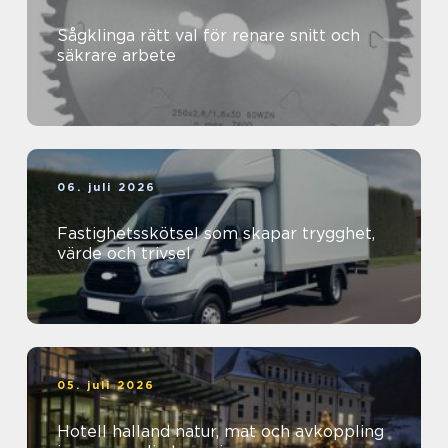
Sågklinga rätt val för renare snitt och
säkrare arbete
06. juli 2026
Fastighetsskötsel som skapar trygghet,
värde och trivsel
05. juli 2026
Hotell halland natur, mat och avkoppling