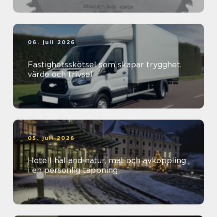
06. juli 2026
Fastighetsskötsel som skapar trygghet,
värde och trivsel
05. juli 2026
Hotell halland natur, mat och avkoppling
i en personlig tappning