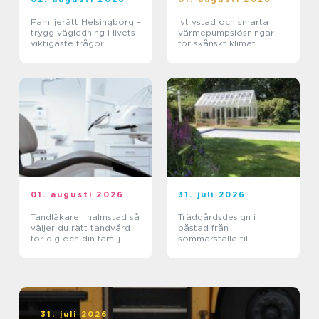
Familjerätt Helsingborg –
Ivt ystad och smarta
trygg vägledning i livets
värmepumpslösningar
viktigaste frågor
för skånskt klimat
01. augusti 2026
31. juli 2026
Tandläkare i halmstad så
Trädgårdsdesign i
väljer du rätt tandvård
båstad från
för dig och din familj
sommarställe till
genomtänkt helhet
31. juli 2026