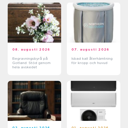
08. augusti 2026
07. augusti 2026
Begravningsbyrå på
Isbad kall återhämtning
Gotland: Stöd genom
för kropp och huvud
hela avskedet
02. augusti 2026
01. augusti 2026