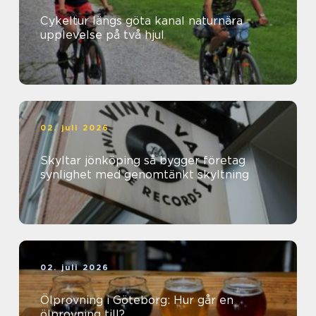
Cykeltur längs göta kanal naturnära
upplevelse på två hjul
02. juli 2026
Skyltar jönköping så bygger företag
synlighet med genomtänkt skyltning
02. juli 2026
Ölprovning i Göteborg: Hur går en
ölprovning till?