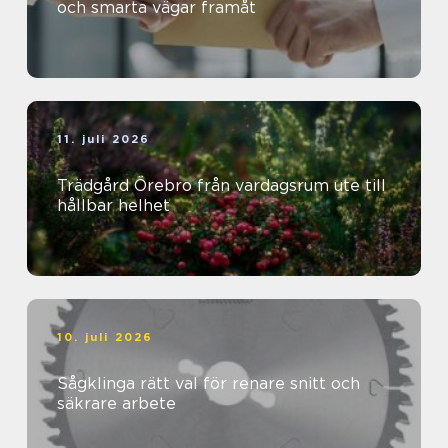
och smarta vägar framåt
11. juli 2026
Trädgård Örebro från vardagsrum ute till
hållbar helhet
10. juli 2026
Sågklinga rätt val för renare snitt och
säkrare arbete