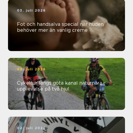
03. juli 2026
Fot och handsalva special när huden
behöver mer än vanlig creme
02. juli 2026
Cykeltur längs göta kanal naturnära
upplevelse på två hjul
02. juli 2026