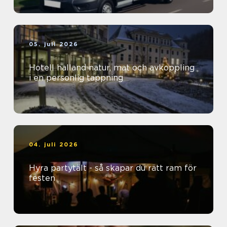
05. juli 2026
Hotell halland natur, mat och avkoppling
i en personlig tappning
04. juli 2026
Hyra partytält - så skapar du rätt ram för
festen