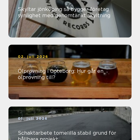
Skyltar jönköping så bygger företag
synlighet med genomtänkt skyltning
02. juli 2026
Ölprovning i Göteborg: Hur går en
ölprovning till?
01. juli 2026
Schaktarbete tomelilla stabil grund för
hållbara projekt