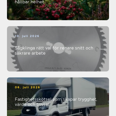
hållbar helhet
10. juli 2026
Sågklinga rätt val för renare snitt och
säkrare arbete
06. juli 2026
Fastighetsskötsel som skapar trygghet,
värde och trivsel