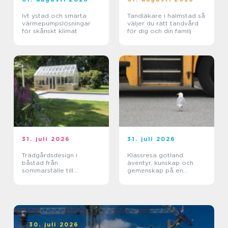
Ivt ystad och smarta
Tandläkare i halmstad så
värmepumpslösningar
väljer du rätt tandvård
för skånskt klimat
för dig och din familj
31. juli 2026
31. juli 2026
Trädgårdsdesign i
Klassresa gotland
båstad från
äventyr, kunskap och
sommarställe till
gemenskap på en
genomtänkt helhet
magisk ö
30. juli 2026