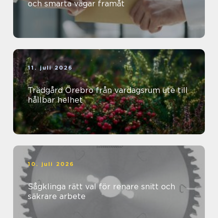
och smarta vägar framåt
11. juli 2026
Trädgård Örebro från vardagsrum ute till
hållbar helhet
10. juli 2026
Sågklinga rätt val för renare snitt och
säkrare arbete