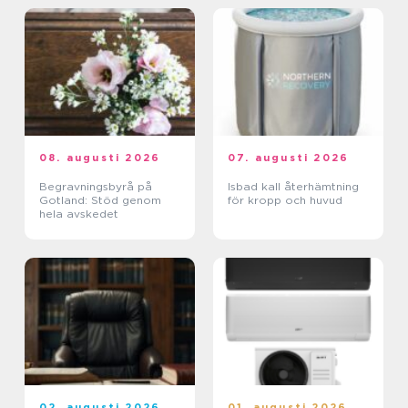
08. augusti 2026
07. augusti 2026
Begravningsbyrå på
Isbad kall återhämtning
Gotland: Stöd genom
för kropp och huvud
hela avskedet
02. augusti 2026
01. augusti 2026