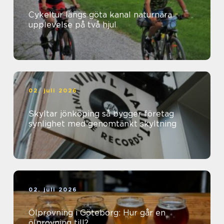
Cykeltur längs göta kanal naturnära
upplevelse på två hjul
02. juli 2026
Skyltar jönköping så bygger företag
synlighet med genomtänkt skyltning
02. juli 2026
Ölprovning i Göteborg: Hur går en
ölprovning till?