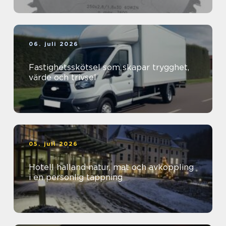
06. juli 2026
Fastighetsskötsel som skapar trygghet,
värde och trivsel
05. juli 2026
Hotell halland natur, mat och avkoppling
i en personlig tappning