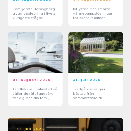
Familjerätt Helsingborg –
Ivt ystad och smarta
trygg vägledning i livets
värmepumpslösningar
viktigaste frågor
för skånskt klimat
01. augusti 2026
31. juli 2026
Tandläkare i halmstad så
Trädgårdsdesign i
väljer du rätt tandvård
båstad från
för dig och din familj
sommarställe till
genomtänkt helhet
31. juli 2026