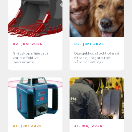
02. juni 2026
02. juni 2026
Grävskopa hjärtat i
Djursjukhus stockholm så
varje effektivt
hittar djurägare rätt
markarbete
vård för sitt djur
01. juni 2026
31. maj 2026