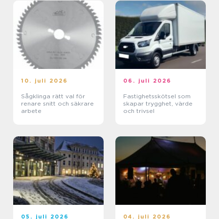
10. juli 2026
06. juli 2026
Sågklinga rätt val för
Fastighetsskötsel som
renare snitt och säkrare
skapar trygghet, värde
arbete
och trivsel
05. juli 2026
04. juli 2026