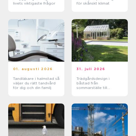
livets viktigaste frågor
för skånskt klimat
01. augusti 2026
31. juli 2026
Tandläkare i halmstad så
Trädgårdsdesign i
väljer du rätt tandvård
båstad från
för dig och din familj
sommarställe till
genomtänkt helhet