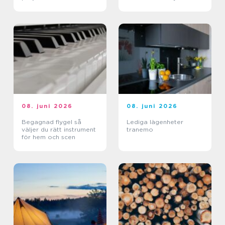
08. juni 2026
08. juni 2026
Begagnad flygel så
Lediga lägenheter
väljer du rätt instrument
tranemo
för hem och scen