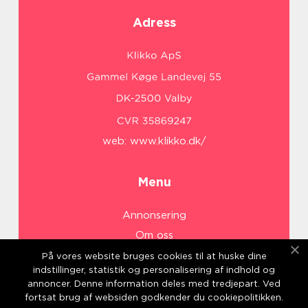
Adress
web:
www.klikko.dk/
Menu
Annonsering
Om oss
Cookies
På vores website bruges cookies til at huske dine
indstillinger, statistik og personalisering af indhold og
Kontakta oss
annoncer. Denne information deles med tredjepart. Ved
Sitemap
fortsat brug af websiden godkender du cookiepolitikken.