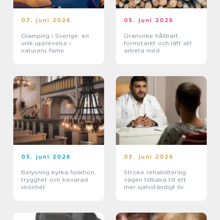
07. juni 2026
05. juni 2026
Glamping i Sverige: en
Granvirke hållbart,
unik upplevelse i
formstarkt och lätt att
naturens famn
arbeta med
03. juni 2026
03. juni 2026
Belysning kyrka funktion,
Stroke rehabilitering
trygghet och bevarad
vägen tillbaka till ett
skönhet
mer självständigt liv