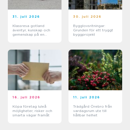
31. juli 2026
30. juli 2026
Klassresa gotland
Bygglovsritningar:
äventyr, kunskap och
Grunden för ett tryggt
gemenskap på en
byggprojekt
magisk ö
16. juli 2026
11. juli 2026
Köpa företag luleå
Trädgård Örebro från
möjligheter, risker och
vardagsrum ute till
smarta vägar framåt
hållbar helhet