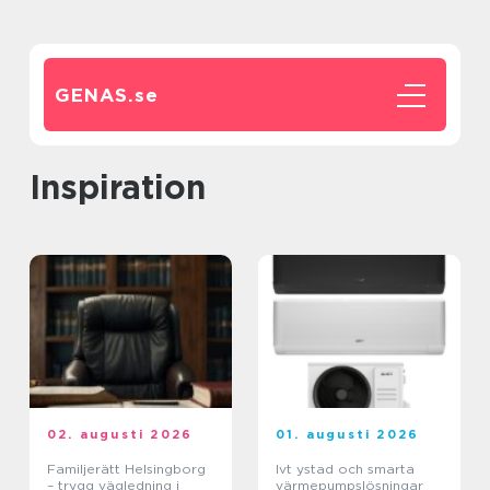
GENAS.
se
inspiration
02. augusti 2026
01. augusti 2026
Familjerätt Helsingborg
Ivt ystad och smarta
– trygg vägledning i
värmepumpslösningar