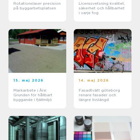
Rotationslaser precision
Licenssvetsning kvalitet,
på byggarbetsplatsen
säkerhet och hållbarhet
i varje fog
15. maj 2026
14. maj 2026
Markarbete i Åre:
Fasadtvätt göteborg
Grunden för hållbart
renare fasader och
byggande i fjällmiljö
längre livslängd