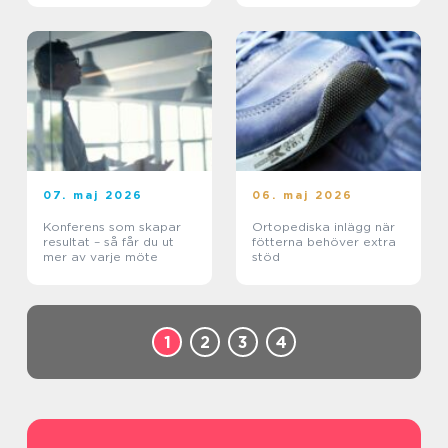
07. maj 2026
06. maj 2026
Konferens som skapar
Ortopediska inlägg när
resultat – så får du ut
fötterna behöver extra
mer av varje möte
stöd
1
2
3
4