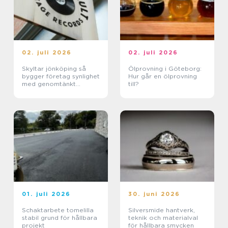
02. juli 2026
02. juli 2026
Skyltar jönköping så
Ölprovning i Göteborg:
bygger företag synlighet
Hur går en ölprovning
med genomtänkt
till?
skyltning
01. juli 2026
30. juni 2026
Schaktarbete tomelilla
Silversmide hantverk,
stabil grund för hållbara
teknik och materialval
projekt
för hållbara smycken