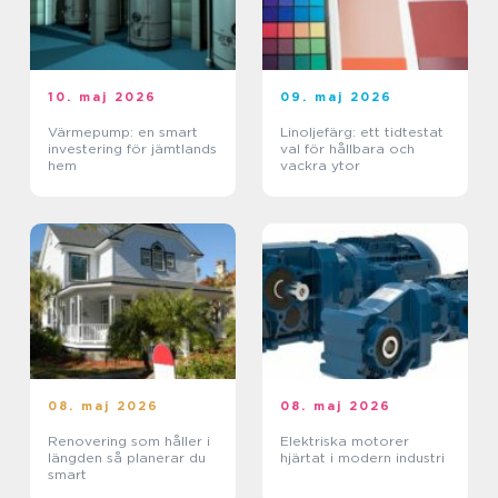
10. maj 2026
09. maj 2026
Värmepump: en smart
Linoljefärg: ett tidtestat
investering för jämtlands
val för hållbara och
hem
vackra ytor
08. maj 2026
08. maj 2026
Renovering som håller i
Elektriska motorer
längden så planerar du
hjärtat i modern industri
smart