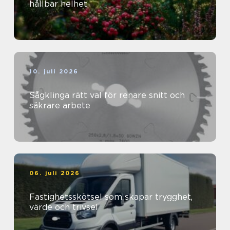
hållbar helhet
10. juli 2026
Sågklinga rätt val för renare snitt och
säkrare arbete
06. juli 2026
Fastighetsskötsel som skapar trygghet,
värde och trivsel