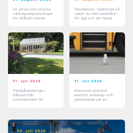
Ivt ystad och smarta
Tandläkare i halmstad så
värmepumpslösningar
väljer du rätt tandvård
för skånskt klimat
för dig och din familj
31. juli 2026
31. juli 2026
Trädgårdsdesign i
Klassresa gotland
båstad från
äventyr, kunskap och
sommarställe till
gemenskap på en
genomtänkt helhet
magisk ö
30. juli 2026