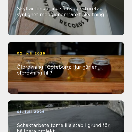
Skyltar jönköping så bygger företag
synlighet med genomtänkt skyltning
02. juli 2026
Ölprovning i Göteborg: Hur går en
ölprovning till?
01. juli 2026
Schaktarbete tomelilla stabil grund för
hållbara projekt