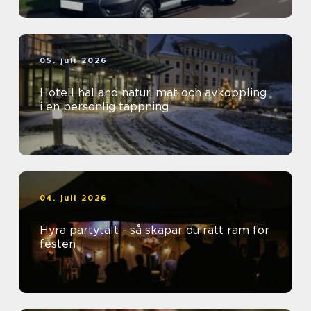
05. juli 2026
Hotell halland natur, mat och avkoppling
i en personlig tappning
04. juli 2026
Hyra partytält - så skapar du rätt ram för
festen