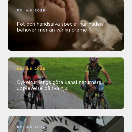
03. juli 2026
Fot och handsalva special när huden
behöver mer än vanlig creme
02. juli 2026
Cykeltur längs göta kanal naturnära
upplevelse på två hjul
02. juli 2026