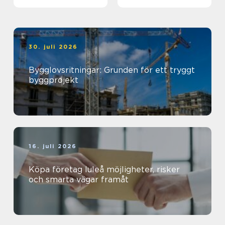
genomtänkt helhet
magisk ö
30. juli 2026
Bygglovsritningar: Grunden för ett tryggt
byggprojekt
16. juli 2026
Köpa företag luleå möjligheter, risker
och smarta vägar framåt