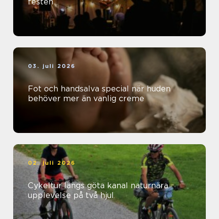
festen
03. juli 2026
Fot och handsalva special när huden
behöver mer än vanlig creme
02. juli 2026
Cykeltur längs göta kanal naturnära
upplevelse på två hjul