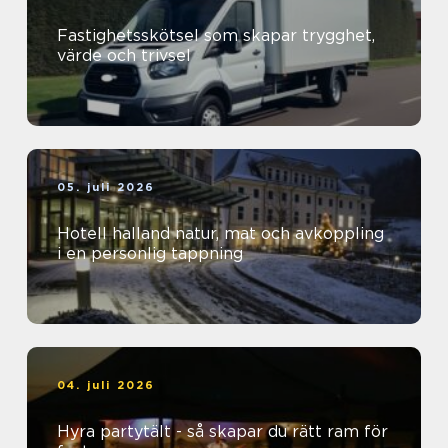
Fastighetsskötsel som skapar trygghet,
värde och trivsel
05. juli 2026
Hotell halland natur, mat och avkoppling
i en personlig tappning
04. juli 2026
Hyra partytält - så skapar du rätt ram för