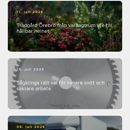
11. juli 2026
Trädgård Örebro från vardagsrum ute till
hållbar helhet
10. juli 2026
Sågklinga rätt val för renare snitt och
säkrare arbete
06. juli 2026