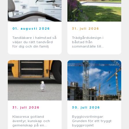
01. augusti 2026
31. juli 2026
Tandläkare i halmstad så
Trädgårdsdesign i
väljer du rätt tandvård
båstad från
för dig och din familj
sommarställe till
genomtänkt helhet
31. juli 2026
30. juli 2026
Klassresa gotland
Bygglovsritningar:
äventyr, kunskap och
Grunden för ett tryggt
gemenskap på en
byggprojekt