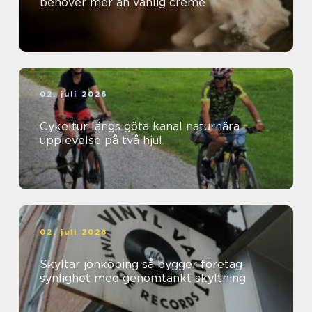
behöver mer än vanlig creme
02. juli 2026
Cykeltur längs göta kanal naturnära
upplevelse på två hjul
02. juli 2026
Skyltar jönköping så bygger företag
synlighet med genomtänkt skyltning