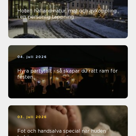
Hotell halland natur, mat och avkoppling
i en personlig tappning
04. juli 2026
Hyra partytält - så skapar du rätt ram för
festen
03. juli 2026
Fot och handsalva special när huden