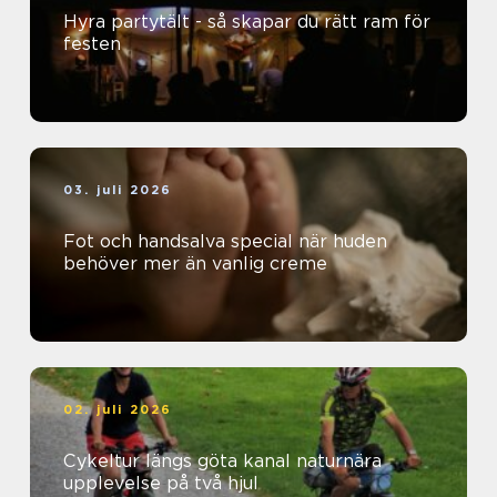
Hyra partytält - så skapar du rätt ram för
festen
03. juli 2026
Fot och handsalva special när huden
behöver mer än vanlig creme
02. juli 2026
Cykeltur längs göta kanal naturnära
upplevelse på två hjul