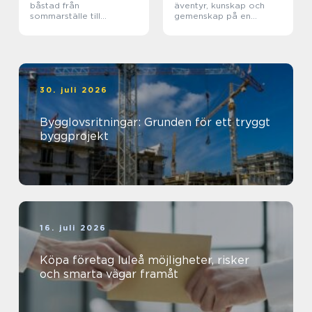
båstad från
äventyr, kunskap och
sommarställe till
gemenskap på en
genomtänkt helhet
magisk ö
30. juli 2026
Bygglovsritningar: Grunden för ett tryggt
byggprojekt
16. juli 2026
Köpa företag luleå möjligheter, risker
och smarta vägar framåt