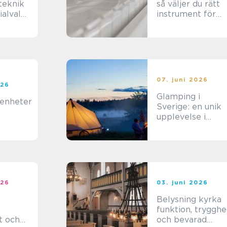
teknik
så väljer du rätt
alval
instrument för
ra
hem och scen
07. juni 2026
026
Glamping i
genheter
Sverige: en unik
upplevelse i
naturens famn
026
03. juni 2026
Belysning kyrka
funktion, trygghe
t och
och bevarad