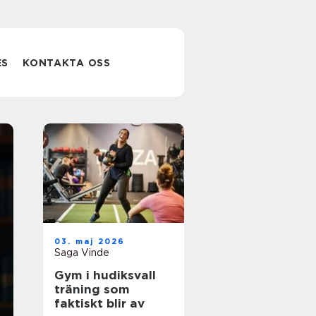
ES
KONTAKTA OSS
Ivt ystad och
03. maj 2026
smarta
Saga Vinde
Gym i hudiksvall
värmepumpslö
träning som
faktiskt blir av