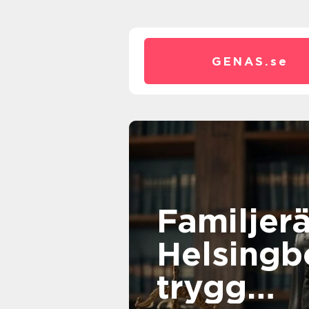
GENAS.
se
Familjerä
Helsingb
trygg