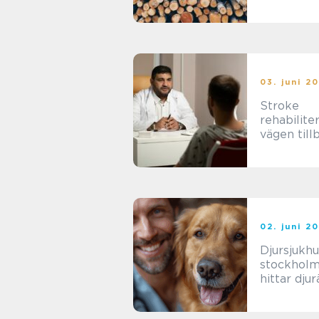
lätt att a
med
03. juni 2
Stroke
rehabilite
vägen tillb
ett mer
självständi
02. juni 2
Djursjukhu
stockholm s
hittar dju
rätt vård f
djur