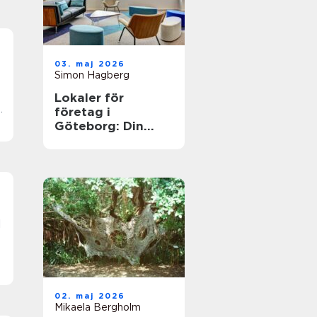
03. maj 2026
Simon Hagberg
Lokaler för
a
företag i
Göteborg: Din
guide till det
perfekta
kontorsutrymmet
02. maj 2026
Mikaela Bergholm