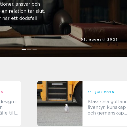
ng i
tioner, ansvar och
en relation tar slut,
ktigaste
 när ett dödsfall
02. augusti 2026
Simon Hagberg
26
31. juli 2026
esign i
Klassresa gotlan
äventyr, kunskap
le till
och gemenskap
kt
på en magisk ö