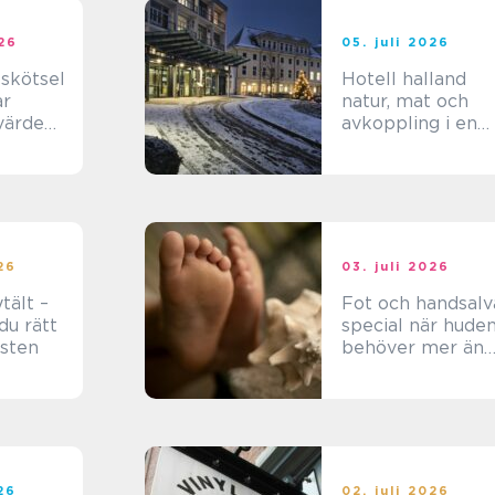
026
05. juli 2026
sskötsel
Hotell halland
ar
natur, mat och
värde
avkoppling i en
l
personlig
tappning
026
03. juli 2026
tält –
Fot och handsalv
du rätt
special när huden
esten
behöver mer än
vanlig creme
026
02. juli 2026