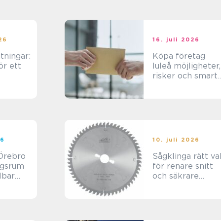
026
16. juli 2026
tningar:
Köpa företag
ör ett
luleå möjligheter,
risker och smart
kt
vägar framåt
26
10. juli 2026
Örebro
Sågklinga rätt val
agsrum
för renare snitt
llbar
och säkrare
arbete