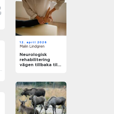
g
g
12. april 2026
Malin Lindgren
Neurologisk
rehabilitering
vägen tillbaka till
a
ett aktivt liv