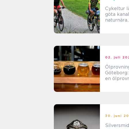
Cykeltur l
göta kana
naturnära
upplevels
hjul
02. juli 2
Ölprovning
Göteborg:
en ölprovn
30. juni 2
Silversmi