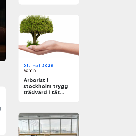
ningar för
Ivt ystad har på kort tid blivit en naturlig
referens när villaägare och företag i sydöstra
skånskt klimat
skåne söker effektiva och driftsäkra
värmepumpar. Kombinationen av ett miljövänli
uppvärmningssystem, lägr...
03. maj 2026
admin
Arborist i
stockholm trygg
trädvård i tät
stadsmiljö
d