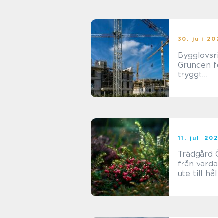
30. juli 2
Bygglovsri
Grunden f
tryggt
byggproje
11. juli 20
Trädgård 
från vard
ute till hå
helhet