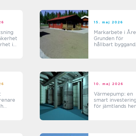
26
15. maj 2026
tsning
Markarbete i Åre
säkerhet
Grunden för
rhet i
hållbart byggand
i fjällmiljö
26
10. maj 2026
t
Värmepump: en
smart investerin
ch
för jämtlands h
slängd