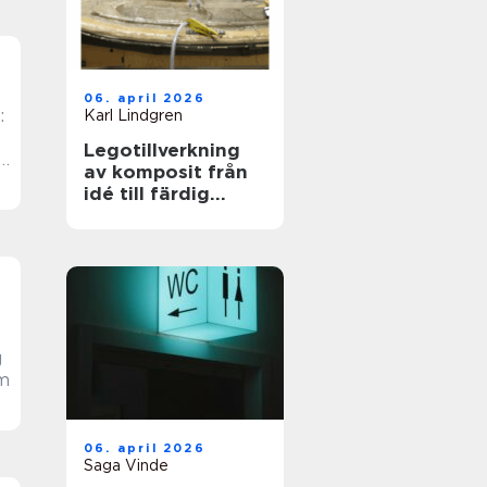
06. april 2026
:
Karl Lindgren
Legotillverkning
e
av komposit från
idé till färdig
produkt
g
em
06. april 2026
Saga Vinde