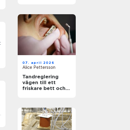
07. april 2026
Alice Pettersson
Tandreglering
vägen till ett
friskare bett och
ett leende som
håller
e