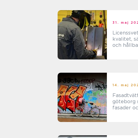
31. maj 20
Licenssve
kvalitet, 
och hållba
varje fog
14. maj 20
Fasadtvät
göteborg renare
fasader o
längre liv