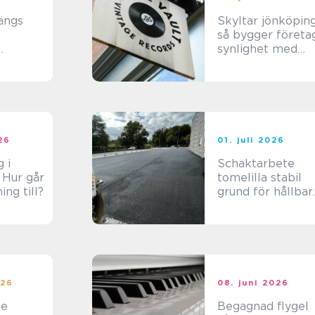
ängs
Skyltar jönköpin
l
så bygger företa
synlighet med
e på två
genomtänkt
skyltning
026
01. juli 2026
 i
Schaktarbete
 Hur går
tomelilla stabil
ing till?
grund för hållbar
projekt
026
08. juni 2026
de
Begagnad flygel