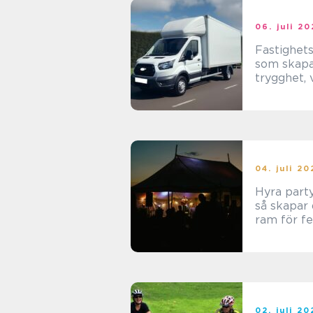
06. juli 2
Fastighet
som skap
trygghet, 
och trivse
04. juli 2
Hyra party
så skapar 
ram för f
02. juli 2