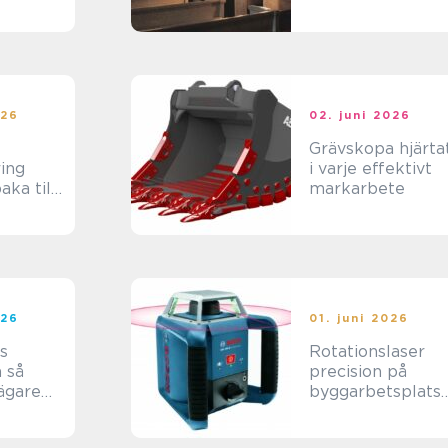
rbeta
skönhet
026
02. juni 2026
Grävskopa hjärtat
ring
i varje effektivt
aka till
markarbete
gt liv
026
01. juni 2026
s
Rotationslaser
å
precision på
rägare
byggarbetsplats
ör sitt
n