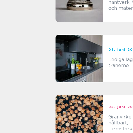
hantverk, 
och materi
för hållba
smycken
08. juni 2
Lediga lä
tranemo
05. juni 2
Granvirke
hållbart,
formstark