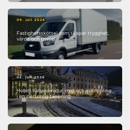
06. juli 2026
Fastighetsskötsel som skapar trygghet,
värde och trivsel
05. juli 2026
Hotell halland natur, mat och avkoppling
i en personlig tappning