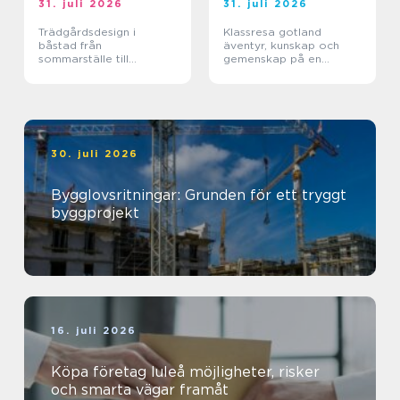
31. juli 2026
31. juli 2026
Trädgårdsdesign i
Klassresa gotland
båstad från
äventyr, kunskap och
sommarställe till
gemenskap på en
genomtänkt helhet
magisk ö
30. juli 2026
Bygglovsritningar: Grunden för ett tryggt
byggprojekt
16. juli 2026
Köpa företag luleå möjligheter, risker
och smarta vägar framåt