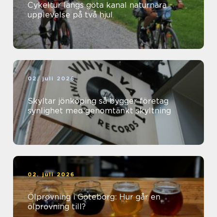
Cykeltur längs göta kanal naturnära
upplevelse på två hjul
02. juli 2026
Skyltar jönköping så bygger företag
synlighet med genomtänkt skyltning
02. juli 2026
Ölprovning i Göteborg: Hur går en
ölprovning till?