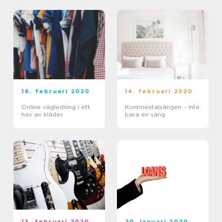
16. februari 2020
14. februari 2020
Online vägledning i ett
Kontinentalsängen – inte
hav av kläder
bara en säng
13. februari 2020
20. januari 2020