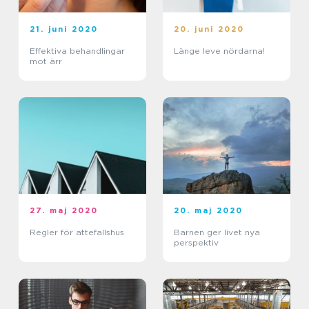
21. juni 2020
20. juni 2020
Effektiva behandlingar
Länge leve nördarna!
mot ärr
27. maj 2020
20. maj 2020
Regler för attefallshus
Barnen ger livet nya
perspektiv