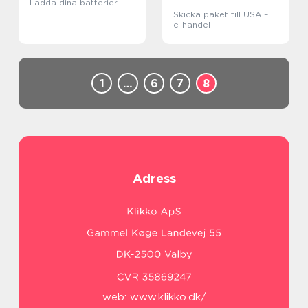
Ladda dina batterier
Skicka paket till USA –
e-handel
1
…
6
7
8
Adress
web:
www.klikko.dk/