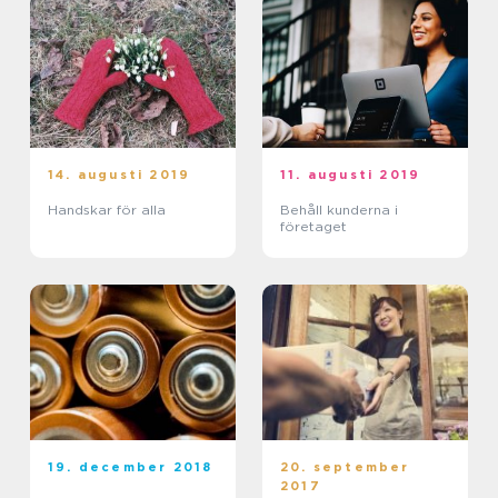
14. augusti 2019
11. augusti 2019
Handskar för alla
Behåll kunderna i
företaget
19. december 2018
20. september
2017