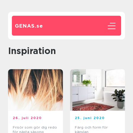
GENAS.
se
inspiration
26. juli 2020
25. juni 2020
Frisör som gör dig redo
Färg och form för
för nästa säsong
känslan