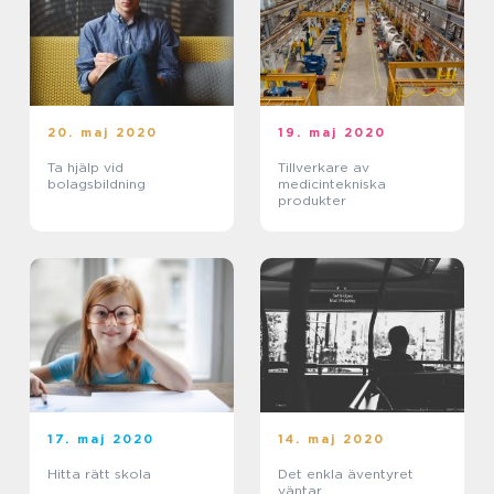
20. maj 2020
19. maj 2020
Ta hjälp vid
Tillverkare av
bolagsbildning
medicintekniska
produkter
17. maj 2020
14. maj 2020
Hitta rätt skola
Det enkla äventyret
väntar